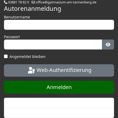
03881 78 82 0
office@gymnasium-am-tannenberg.de
Autorenanmeldung
Benutzername
Passwort
Pass
Angemeldet bleiben
Web-Authentifizierung
Anmelden
Passwort vergessen?
Benutzername vergessen?