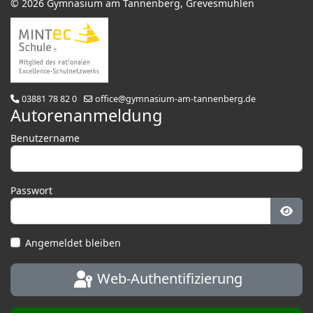
© 2026 Gymnasium am Tannenberg, Grevesmühlen
03881 78 82 0
office@gymnasium-am-tannenberg.de
Autorenanmeldung
Benutzername
Passwort
Pass
Angemeldet bleiben
Web-Authentifizierung