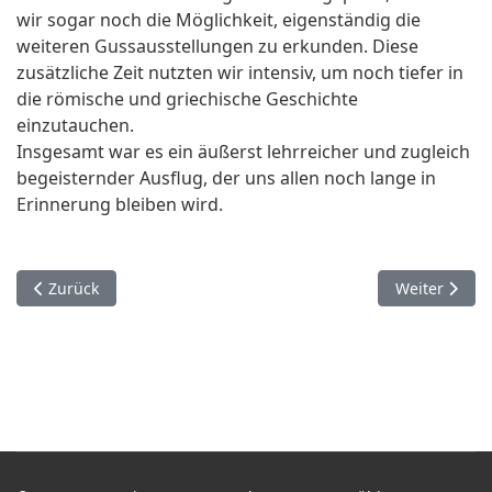
wir sogar noch die Möglichkeit, eigenständig die
weiteren Gussausstellungen zu erkunden. Diese
zusätzliche Zeit nutzten wir intensiv, um noch tiefer in
die römische und griechische Geschichte
einzutauchen.
Insgesamt war es ein äußerst lehrreicher und zugleich
begeisternder Ausflug, der uns allen noch lange in
Erinnerung bleiben wird.
Vorheriger Beitrag: Schulprojekt zur Wanderausstellung "Di
Nächster Bei
Zurück
Weiter