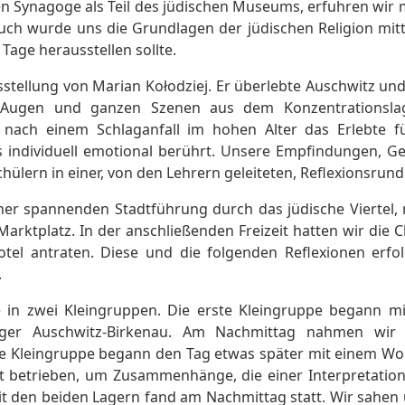
 Synagoge als Teil des jüdischen Museums, erfuhren wir 
. Auch wurde uns die Grundlagen der jüdischen Religion mi
Tage herausstellen sollte.
tellung von Marian Kołodziej. Er überlebte Auschwitz und
Augen und ganzen Szenen aus dem Konzentrationslage
 nach einem Schlaganfall im hohen Alter das Erlebte f
s individuell emotional berührt. Unsere Empfindungen, G
ülern in einer, von den Lehrern geleiteten, Reflexionsrund
er spannenden Stadtführung durch das jüdische Viertel, 
tplatz. In der anschließenden Freizeit hatten wir die C
tel antraten. Diese und die folgenden Reflexionen erfol
.
 in zwei Kleingruppen. Die erste Kleingruppe begann mi
ager Auschwitz-Birkenau. Am Nachmittag nahmen wir
ite Kleingruppe begann den Tag etwas später mit einem W
t betrieben, um Zusammenhänge, die einer Interpretation
t den beiden Lagern fand am Nachmittag statt. Wir sahe