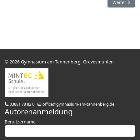
Nächster Beit
Weiter
© 2026 Gymnasium am Tannenberg, Grevesmühlen
03881 78 82 0
office@gymnasium-am-tannenberg.de
Autorenanmeldung
Benutzername