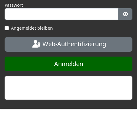
Passwort
Pass
Angemeldet bleiben
Web-Authentifizierung
Anmelden
Passwort vergessen?
Benutzername vergessen?