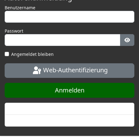
Benutzername
Passwort
Pass
Angemeldet bleiben
Web-Authentifizierung
Anmelden
Passwort vergessen?
Benutzername vergessen?