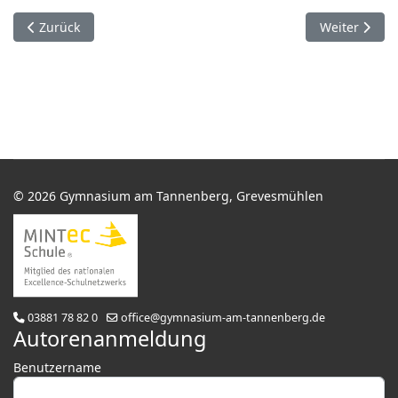
Vorheriger Beitrag: Weihnachtskekse
Nächster Beit
Zurück
Weiter
© 2026 Gymnasium am Tannenberg, Grevesmühlen
03881 78 82 0
office@gymnasium-am-tannenberg.de
Autorenanmeldung
Benutzername