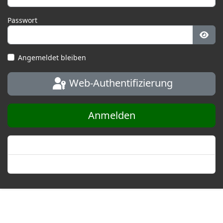
Passwort
Pass
Angemeldet bleiben
Web-Authentifizierung
Anmelden
Passwort vergessen?
Benutzername vergessen?