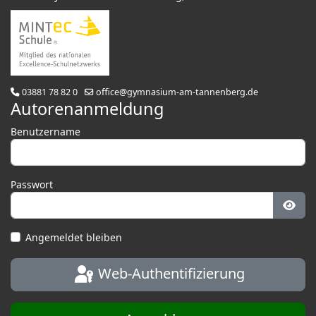
03881 78 82 0
office@gymnasium-am-tannenberg.de
Autorenanmeldung
Benutzername
Passwort
Pass
Angemeldet bleiben
Web-Authentifizierung