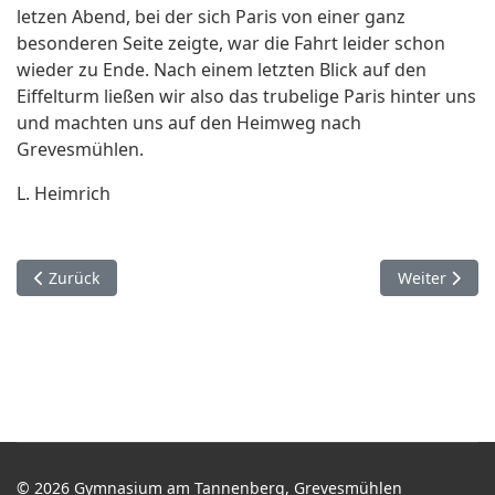
letzen Abend, bei der sich Paris von einer ganz
besonderen Seite zeigte, war die Fahrt leider schon
wieder zu Ende. Nach einem letzten Blick auf den
Eiffelturm ließen wir also das trubelige Paris hinter uns
und machten uns auf den Heimweg nach
Grevesmühlen.
L. Heimrich
Vorheriger Beitrag: Studienfahrt nach Paris
Nächster Bei
Zurück
Weiter
© 2026 Gymnasium am Tannenberg, Grevesmühlen