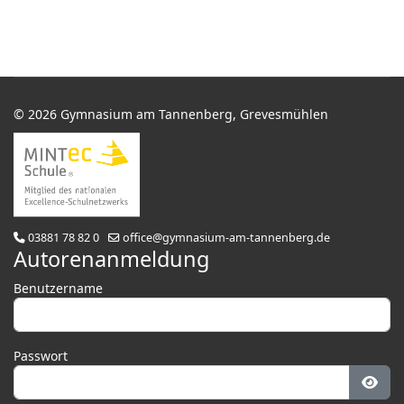
© 2026 Gymnasium am Tannenberg, Grevesmühlen
03881 78 82 0
office@gymnasium-am-tannenberg.de
Autorenanmeldung
Benutzername
Passwort
Pass