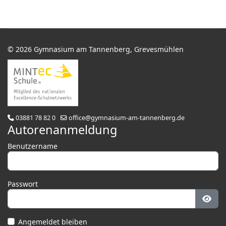
© 2026 Gymnasium am Tannenberg, Grevesmühlen
03881 78 82 0
office@gymnasium-am-tannenberg.de
Autorenanmeldung
Benutzername
Passwort
Pass
Angemeldet bleiben