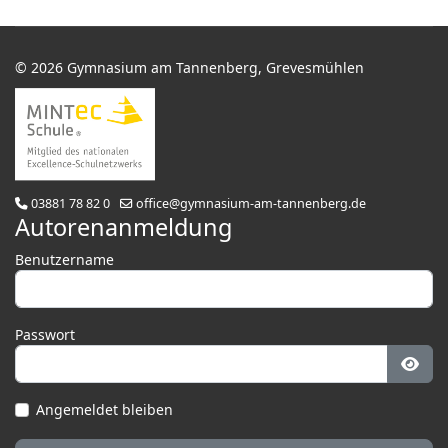
© 2026 Gymnasium am Tannenberg, Grevesmühlen
03881 78 82 0
office@gymnasium-am-tannenberg.de
Autorenanmeldung
Benutzername
Passwort
Pass
Angemeldet bleiben