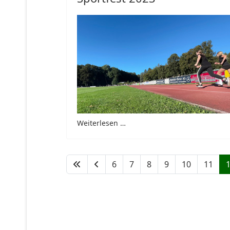
Weiterlesen …
6
7
8
9
10
11