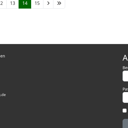
12
13
14
15
A
len
Be
Pa
.de