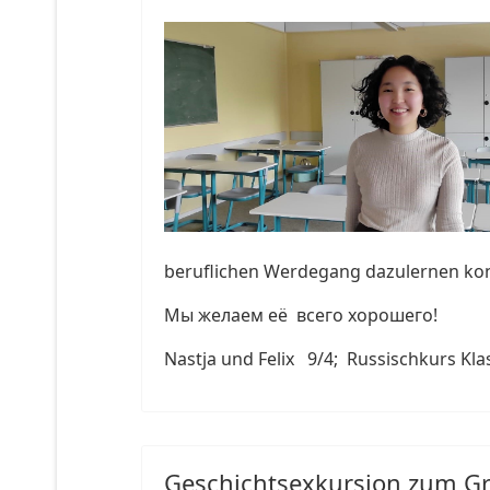
beruflichen Werdegang dazulernen ko
Мы желаем её всего хорошего!
Nastja und Felix 9/4; Russischkurs Kla
Geschichtsexkursion zum G