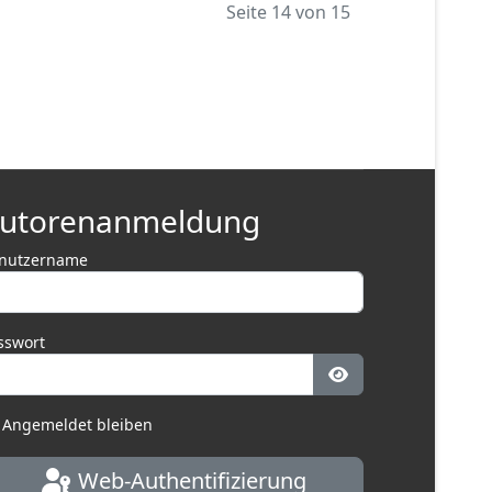
Seite 14 von 15
utorenanmeldung
nutzername
sswort
Passwort anzeige
Angemeldet bleiben
Web-Authentifizierung