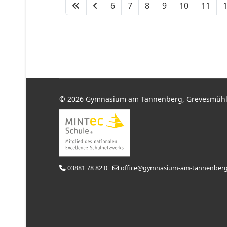
6
7
8
9
10
11
© 2026 Gymnasium am Tannenberg, Grevesmüh
03881 78 82 0
office@gymnasium-am-tannenberg